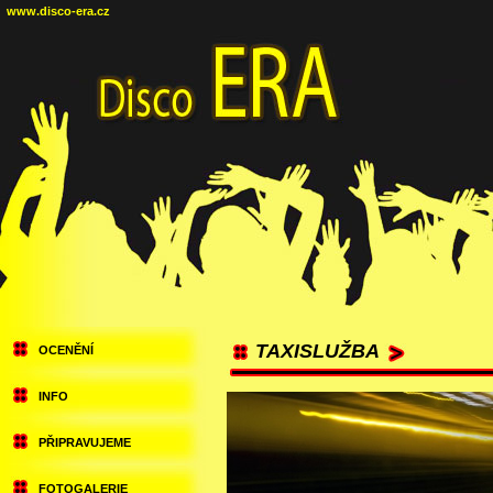
www.disco-era.cz
TAXISLUŽBA
OCENĚNÍ
INFO
PŘIPRAVUJEME
FOTOGALERIE