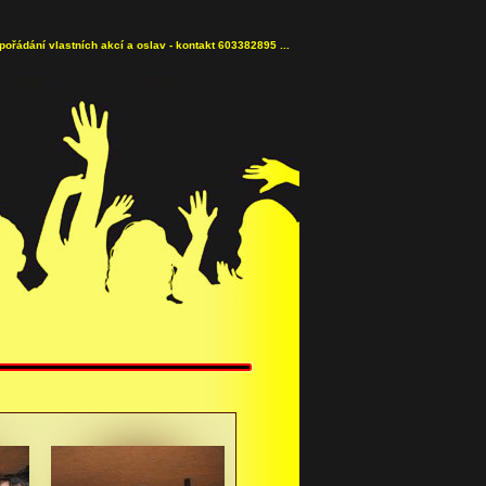
pořádání vlastních akcí a oslav - kontakt 603382895 ...