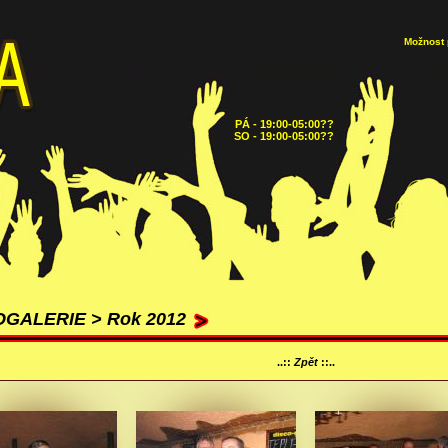
Možnost 
PÁ - 19:00-05:00??
SO - 19:00-05:00??
GALERIE > Rok 2012
..::
Zpět
::..