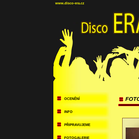
www.disco-era.cz
FOTO
OCENĚNÍ
INFO
PŘIPRAVUJEME
FOTOGALERIE