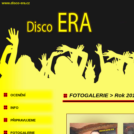
www.disco-era.cz
FOTOGALERIE > Rok 20
OCENĚNÍ
INFO
PŘIPRAVUJEME
FOTOGALERIE